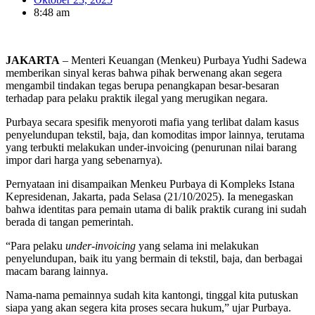
8:48 am
JAKARTA
– Menteri Keuangan (Menkeu) Purbaya Yudhi Sadewa
memberikan sinyal keras bahwa pihak berwenang akan segera
mengambil tindakan tegas berupa penangkapan besar-besaran
terhadap para pelaku praktik ilegal yang merugikan negara.
Purbaya secara spesifik menyoroti mafia yang terlibat dalam kasus
penyelundupan tekstil, baja, dan komoditas impor lainnya, terutama
yang terbukti melakukan under-invoicing (penurunan nilai barang
impor dari harga yang sebenarnya).
Pernyataan ini disampaikan Menkeu Purbaya di Kompleks Istana
Kepresidenan, Jakarta, pada Selasa (21/10/2025). Ia menegaskan
bahwa identitas para pemain utama di balik praktik curang ini sudah
berada di tangan pemerintah.
“Para pelaku
under-invoicing
yang selama ini melakukan
penyelundupan, baik itu yang bermain di tekstil, baja, dan berbagai
macam barang lainnya.
Nama-nama pemainnya sudah kita kantongi, tinggal kita putuskan
siapa yang akan segera kita proses secara hukum,” ujar Purbaya.