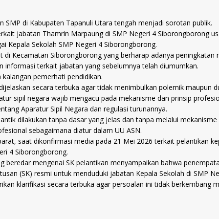
an SMP di Kabupaten Tapanuli Utara tengah menjadi sorotan publik.
rkait jabatan Thamrin Marpaung di SMP Negeri 4 Siborongborong usai 
ai Kepala Sekolah SMP Negeri 4 Siborongborong.
kat di Kecamatan Siborongborong yang berharap adanya peningkatan m
n informasi terkait jabatan yang sebelumnya telah diumumkan.
a kalangan pemerhati pendidikan.
lu dijelaskan secara terbuka agar tidak menimbulkan polemik maupun 
r sipil negara wajib mengacu pada mekanisme dan prinsip profesional
ng Aparatur Sipil Negara dan regulasi turunannya.
dilantik dilakukan tanpa dasar yang jelas dan tanpa melalui mekanism
rofesional sebagaimana diatur dalam UU ASN.
barat, saat dikonfirmasi media pada 21 Mei 2026 terkait pelantikan ke
ri 4 Siborongborong.
u yang beredar mengenai SK pelantikan menyampaikan bahwa penempata
tusan (SK) resmi untuk menduduki jabatan Kepala Sekolah di SMP Ne
kan klarifikasi secara terbuka agar persoalan ini tidak berkembang