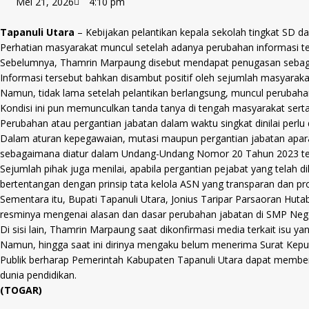
Mei 21, 2026
4:10 pm
​Tapanuli Utara
– Kebijakan pelantikan kepala sekolah tingkat SD d
​Perhatian masyarakat muncul setelah adanya perubahan informasi te
​Sebelumnya, Thamrin Marpaung disebut mendapat penugasan sebag
​Informasi tersebut bahkan disambut positif oleh sejumlah masyara
​Namun, tidak lama setelah pelantikan berlangsung, muncul perubaha
​Kondisi ini pun memunculkan tanda tanya di tengah masyarakat sert
​Perubahan atau pergantian jabatan dalam waktu singkat dinilai per
​Dalam aturan kepegawaian, mutasi maupun pergantian jabatan aparatu
sebagaimana diatur dalam Undang-Undang Nomor 20 Tahun 2023 tenta
​Sejumlah pihak juga menilai, apabila pergantian pejabat yang telah 
bertentangan dengan prinsip tata kelola ASN yang transparan dan p
​Sementara itu, Bupati Tapanuli Utara, Jonius Taripar Parsaoran Huta
resminya mengenai alasan dan dasar perubahan jabatan di SMP Nege
​Di sisi lain, Thamrin Marpaung saat dikonfirmasi media terkait is
​Namun, hingga saat ini dirinya mengaku belum menerima Surat Kepu
​Publik berharap Pemerintah Kabupaten Tapanuli Utara dapat memberi
dunia pendidikan.
​(TOGAR)