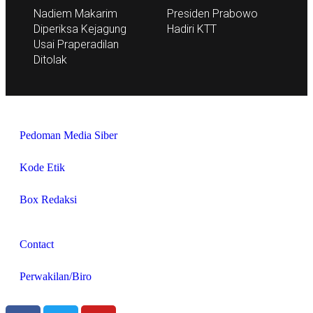
Nadiem Makarim
Presiden Prabowo
Diperiksa Kejagung
Hadiri KTT
Usai Praperadilan
Ditolak
Pedoman Media Siber
Kode Etik
Box Redaksi
Contact
Perwakilan/Biro