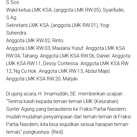
S.Sos.
Wakil ketua LMK KSA, (anggota LMK RW.05), Syarifudin,
S.Ag.
Sekretaris LMK KSA ,(anggota LMK RW.01), Yogi
Suhendra.
Anggota LMK RW.02, Rinto.
Anggota LMK RW.03, Maulana Yusuf. Anggota LMK KSA
RW.04, Tahang. Anggota LMK.KSA RW.06, Daniel. Anggota
LMK KSA RW.11, Dessy Contessa. Anggota LMK KSA RW.
12, Ng Cu Hok. Anggota LMK RW.13, Abdul Majid.
Anggota LMK.KSA RW.20, Marjuki.
Di ujung acara, H. Imamuddin, SE. memberikan ucapan :
“Terima kasih kepada teman-teman LMK (Kelurahan)
Sunter Agung yang beraudiensi ke Fraksi Partai Nasdem,
mudah-mudahan penyampaian dari teman-teman di Fraksi
Partai Nasdem, kita bisa wujudkan sesuai harapan teman-
teman,” pungkasnya. (Red).