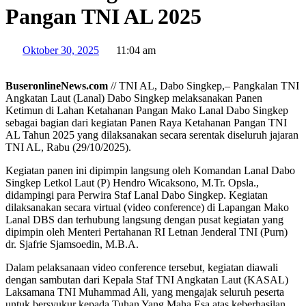
Pangan TNI AL 2025
Oktober 30, 2025
11:04 am
BuseronlineNews.com
// TNI AL, Dabo Singkep,– Pangkalan TNI
Angkatan Laut (Lanal) Dabo Singkep melaksanakan Panen
Ketimun di Lahan Ketahanan Pangan Mako Lanal Dabo Singkep
sebagai bagian dari kegiatan Panen Raya Ketahanan Pangan TNI
AL Tahun 2025 yang dilaksanakan secara serentak diseluruh jajaran
TNI AL, Rabu (29/10/2025).
Kegiatan panen ini dipimpin langsung oleh Komandan Lanal Dabo
Singkep Letkol Laut (P) Hendro Wicaksono, M.Tr. Opsla.,
didampingi para Perwira Staf Lanal Dabo Singkep. Kegiatan
dilaksanakan secara virtual (video conference) di Lapangan Mako
Lanal DBS dan terhubung langsung dengan pusat kegiatan yang
dipimpin oleh Menteri Pertahanan RI Letnan Jenderal TNI (Purn)
dr. Sjafrie Sjamsoedin, M.B.A.
Dalam pelaksanaan video conference tersebut, kegiatan diawali
dengan sambutan dari Kepala Staf TNI Angkatan Laut (KASAL)
Laksamana TNI Muhammad Ali, yang mengajak seluruh peserta
untuk bersyukur kepada Tuhan Yang Maha Esa atas keberhasilan