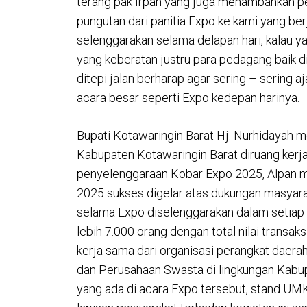
terang pak Irpan yang juga menambahkan 
pungutan dari panitia Expo ke kami yang berj
selenggarakan selama delapan hari, kalau y
yang keberatan justru para pedagang baik 
ditepi jalan berharap agar sering – sering 
acara besar seperti Expo kedepan harinya.
Bupati Kotawaringin Barat Hj. Nurhidaya
Kabupaten Kotawaringin Barat diruang kerja
penyelenggaraan Kobar Expo 2025, Alpan
2025 sukses digelar atas dukungan masyara
selama Expo diselenggarakan dalam setiap 
lebih 7.000 orang dengan total nilai transaks
kerja sama dari organisasi perangkat daer
dan Perusahaan Swasta di lingkungan Kabu
yang ada di acara Expo tersebut, stand UMK