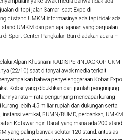
penyampaiannya ke awak media bahwa tidak ada
ualan di tepi jalan Samari saat Expo di
ang di stand UMKM informasinya ada tapi tidak ada
di stand UMKM dan penjaja jajanan yang berjualan
aja di Sport Center Pangkalan Bun diadakan acara –
h melalui Alpan Khusnaini KADISPERINDAGKOP UKM
nya (22/10) saat ditanyai awak media terkait
 menyampaikan bahwa penyelenggaraan Kobar Expo
kat Kobar yang dibuktikan dari jumlah pengunjung
harinya rata – rata pengunjung mencapai kurang
i kurang lebih 4,5 miliar rupiah dan dukungan serta
ah, instansi vertikal, BUMN/BUMD, perbankan, UMKM
paten Kotawaringin Barat yang mana ada 200 stand
M yang paling banyak sekitar 120 stand, antusias