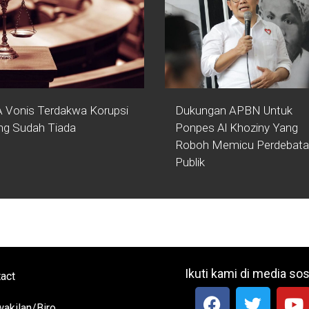
 Vonis Terdakwa Korupsi
Dukungan APBN Untuk
ng Sudah Tiada
Ponpes Al Khoziny Yang
Roboh Memicu Perdebat
Publik
Ikuti kami di media sos
act
akilan/Biro