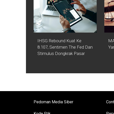
IHSG Rebound Kuat Ke
MA
8.107, Sentimen The Fed Dan
Ya
Stimulus Dongkrak Pasar
Pedoman Media Siber
Cont
Kode Etik
Perw