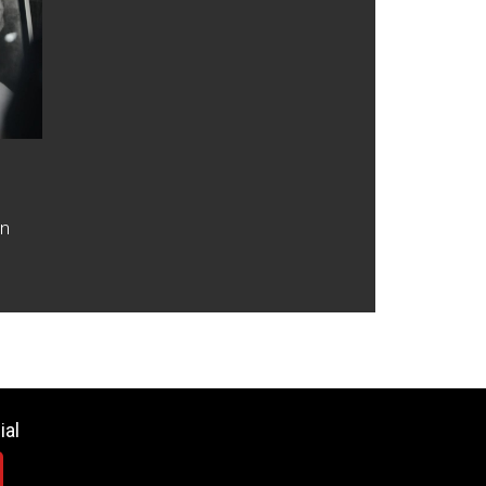
an
ial