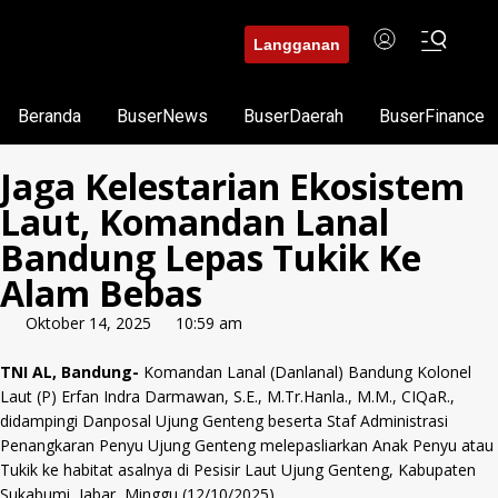
Langganan
Beranda
BuserNews
BuserDaerah
BuserFinance
Jaga Kelestarian Ekosistem
Laut, Komandan Lanal
Bandung Lepas Tukik Ke
Alam Bebas
Oktober 14, 2025
10:59 am
TNI AL, Bandung-
Komandan Lanal (Danlanal) Bandung Kolonel
Laut (P) Erfan Indra Darmawan, S.E., M.Tr.Hanla., M.M., CIQaR.,
didampingi Danposal Ujung Genteng beserta Staf Administrasi
Penangkaran Penyu Ujung Genteng melepasliarkan Anak Penyu atau
Tukik ke habitat asalnya di Pesisir Laut Ujung Genteng, Kabupaten
Sukabumi, Jabar, Minggu (12/10/2025).