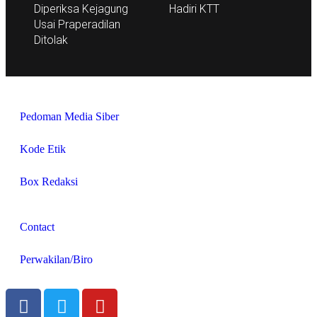
Diperiksa Kejagung
Hadiri KTT
Usai Praperadilan
Ditolak
Pedoman Media Siber
Kode Etik
Box Redaksi
Contact
Perwakilan/Biro