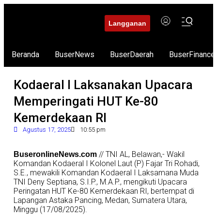
Langganan
Beranda
BuserNews
BuserDaerah
BuserFinance
Kodaeral I Laksanakan Upacara
Memperingati HUT Ke-80
Kemerdekaan RI
Agustus 17, 2025
10:55 pm
// TNI AL, Belawan,- Wakil
BuseronlineNews.com
Komandan Kodaeral I Kolonel Laut (P) Fajar Tri Rohadi,
S.E., mewakili Komandan Kodaeral I Laksamana Muda
TNI Deny Septiana, S.I.P., M.A.P., mengikuti Upacara
Peringatan HUT Ke-80 Kemerdekaan RI, bertempat di
Lapangan Astaka Pancing, Medan, Sumatera Utara,
Minggu (17/08/2025).