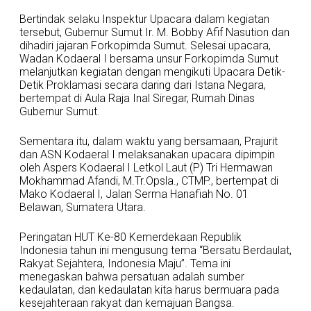
Bertindak selaku Inspektur Upacara dalam kegiatan
tersebut, Gubernur Sumut Ir. M. Bobby Afif Nasution dan
dihadiri jajaran Forkopimda Sumut. Selesai upacara,
Wadan Kodaeral I bersama unsur Forkopimda Sumut
melanjutkan kegiatan dengan mengikuti Upacara Detik-
Detik Proklamasi secara daring dari Istana Negara,
bertempat di Aula Raja Inal Siregar, Rumah Dinas
Gubernur Sumut.
Sementara itu, dalam waktu yang bersamaan, Prajurit
dan ASN Kodaeral I melaksanakan upacara dipimpin
oleh Aspers Kodaeral I Letkol Laut (P) Tri Hermawan
Mokhammad Afandi, M.Tr.Opsla., CTMP., bertempat di
Mako Kodaeral I, Jalan Serma Hanafiah No. 01
Belawan, Sumatera Utara.
Peringatan HUT Ke-80 Kemerdekaan Republik
Indonesia tahun ini mengusung tema “Bersatu Berdaulat,
Rakyat Sejahtera, Indonesia Maju”. Tema ini
menegaskan bahwa persatuan adalah sumber
kedaulatan, dan kedaulatan kita harus bermuara pada
kesejahteraan rakyat dan kemajuan Bangsa.