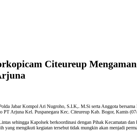
orkopicam Citeureup Mengamank
Arjuna
Polda Jabar Kompol Ari Nugroho, S.I.K,. M.Si serta Anggota bersama
o PT Arjuna Kel. Puspanegara Kec. Citeureup Kab. Bogor, Kamis (07
Lintas sehingga Kapolsek berkoordinasi dengan Pihak Kecamatan dan k
h yang mengikuti kegiatan tersebut tidak mungkin akan menjadi permas