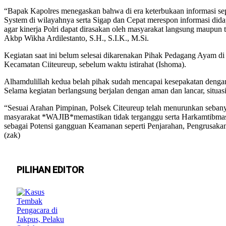
“Bapak Kapolres menegaskan bahwa di era keterbukaan informasi seper
System di wilayahnya serta Sigap dan Cepat merespon informasi didap
agar kinerja Polri dapat dirasakan oleh masyarakat langsung maupun 
Akbp Wikha Ardilestanto, S.H., S.I.K., M.Si.
Kegiatan saat ini belum selesai dikarenakan Pihak Pedagang Ayam d
Kecamatan Ciiteureup, sebelum waktu istirahat (Ishoma).
Alhamdulillah kedua belah pihak sudah mencapai kesepakatan dengan
Selama kegiatan berlangsung berjalan dengan aman dan lancar, situa
“Sesuai Arahan Pimpinan, Polsek Citeureup telah menurunkan sebanyak
masyarakat *WAJIB*memastikan tidak terganggu serta Harkamtibmas ha
sebagai Potensi gangguan Keamanan seperti Penjarahan, Pengrusakan
(zak)
PILIHAN EDITOR