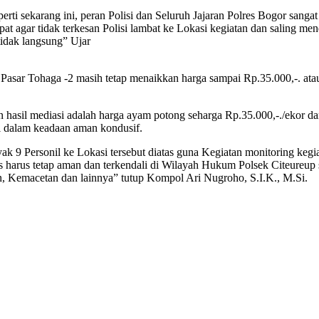
ti sekarang ini, peran Polisi dan Seluruh Jajaran Polres Bogor sanga
at agar tidak terkesan Polisi lambat ke Lokasi kegiatan dan saling m
tidak langsung” Ujar
i Pasar Tohaga -2 masih tetap menaikkan harga sampai Rp.35.000,-. at
 hasil mediasi adalah harga ayam potong seharga Rp.35.000,-./ekor da
si dalam keadaan aman kondusif.
 9 Personil ke Lokasi tersebut diatas guna Kegiatan monitoring kegiat
rus tetap aman dan terkendali di Wilayah Hukum Polsek Citeureup ser
, Kemacetan dan lainnya” tutup Kompol Ari Nugroho, S.I.K., M.Si.