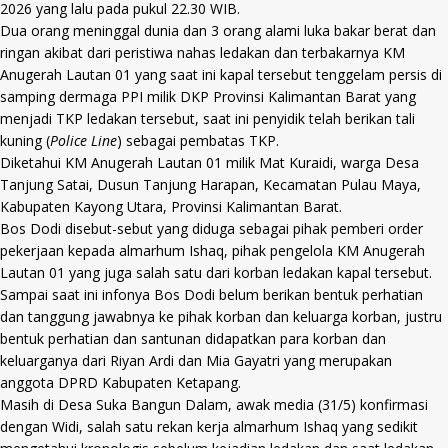
2026 yang lalu pada pukul 22.30 WIB.
Dua orang meninggal dunia dan 3 orang alami luka bakar berat dan
ringan akibat dari peristiwa nahas ledakan dan terbakarnya KM
Anugerah Lautan 01 yang saat ini kapal tersebut tenggelam persis di
samping dermaga PPI milik DKP Provinsi Kalimantan Barat yang
menjadi TKP ledakan tersebut, saat ini penyidik telah berikan tali
kuning (
Police Line
) sebagai pembatas TKP.
Diketahui KM Anugerah Lautan 01 milik Mat Kuraidi, warga Desa
Tanjung Satai, Dusun Tanjung Harapan, Kecamatan Pulau Maya,
Kabupaten Kayong Utara, Provinsi Kalimantan Barat.
Bos Dodi disebut-sebut yang diduga sebagai pihak pemberi order
pekerjaan kepada almarhum Ishaq, pihak pengelola KM Anugerah
Lautan 01 yang juga salah satu dari korban ledakan kapal tersebut.
Sampai saat ini infonya Bos Dodi belum berikan bentuk perhatian
dan tanggung jawabnya ke pihak korban dan keluarga korban, justru
bentuk perhatian dan santunan didapatkan para korban dan
keluarganya dari Riyan Ardi dan Mia Gayatri yang merupakan
anggota DPRD Kabupaten Ketapang.
Masih di Desa Suka Bangun Dalam, awak media (31/5) konfirmasi
dengan Widi, salah satu rekan kerja almarhum Ishaq yang sedikit