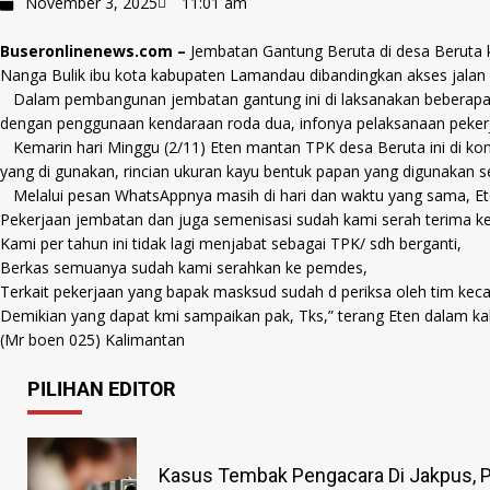
November 3, 2025
11:01 am
Buseronlinenews.com –
Jembatan Gantung Beruta di desa Beruta k
Nanga Bulik ibu kota kabupaten Lamandau dibandingkan akses jalan 
Dalam pembangunan jembatan gantung ini di laksanakan beberapa 
dengan penggunaan kendaraan roda dua, infonya pelaksanaan pekerja
Kemarin hari Minggu (2/11) Eten mantan TPK desa Beruta ini di ko
yang di gunakan, rincian ukuran kayu bentuk papan yang digunakan se
Melalui pesan WhatsAppnya masih di hari dan waktu yang sama, Ete
Pekerjaan jembatan dan juga semenisasi sudah kami serah terima ke
Kami per tahun ini tidak lagi menjabat sebagai TPK/ sdh berganti,
Berkas semuanya sudah kami serahkan ke pemdes,
Terkait pekerjaan yang bapak masksud sudah d periksa oleh tim keca
Demikian yang dapat kmi sampaikan pak, Tks,” terang Eten dalam 
(Mr boen 025) Kalimantan
PILIHAN EDITOR
Kasus Tembak Pengacara Di Jakpus, P