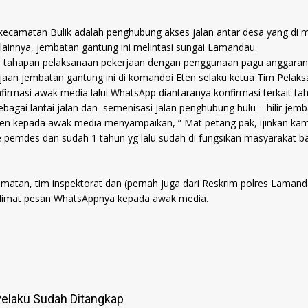
ecamatan Bulik adalah penghubung akses jalan antar desa yang di m
lainnya, jembatan gantung ini melintasi sungai Lamandau.
tahapan pelaksanaan pekerjaan dengan penggunaan pagu anggaran y
an jembatan gantung ini di komandoi Eten selaku ketua Tim Pelaksa
nfirmasi awak media lalui WhatsApp diantaranya konfirmasi terkait
bagai lantai jalan dan semenisasi jalan penghubung hulu – hilir jem
n kepada awak media menyampaikan, ” Mat petang pak, ijinkan kami
 pemdes dan sudah 1 tahun yg lalu sudah di fungsikan masyarakat ba
matan, tim inspektorat dan (pernah juga dari Reskrim polres Lamand
kalimat pesan WhatsAppnya kepada awak media.
elaku Sudah Ditangkap