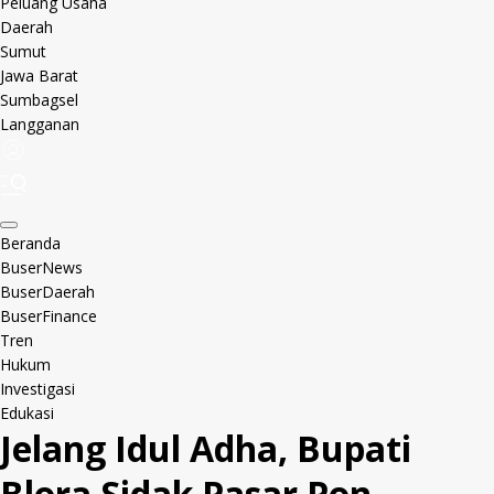
Peluang Usaha
Daerah
Sumut
Jawa Barat
Sumbagsel
Langganan
Beranda
BuserNews
BuserDaerah
BuserFinance
Tren
Hukum
Investigasi
Edukasi
Jelang Idul Adha, Bupati
Blora Sidak Pasar Pon