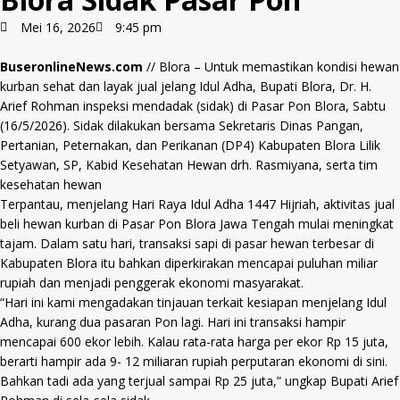
Mei 16, 2026
9:45 pm
BuseronlineNews.com
// Blora – Untuk memastikan kondisi hewan
kurban sehat dan layak jual jelang Idul Adha, Bupati Blora, Dr. H.
Arief Rohman inspeksi mendadak (sidak) di Pasar Pon Blora, Sabtu
(16/5/2026). Sidak dilakukan bersama Sekretaris Dinas Pangan,
Pertanian, Peternakan, dan Perikanan (DP4) Kabupaten Blora Lilik
Setyawan, SP, Kabid Kesehatan Hewan drh. Rasmiyana, serta tim
kesehatan hewan
Terpantau, menjelang Hari Raya Idul Adha 1447 Hijriah, aktivitas jual
beli hewan kurban di Pasar Pon Blora Jawa Tengah mulai meningkat
tajam. Dalam satu hari, transaksi sapi di pasar hewan terbesar di
Kabupaten Blora itu bahkan diperkirakan mencapai puluhan miliar
rupiah dan menjadi penggerak ekonomi masyarakat.
“Hari ini kami mengadakan tinjauan terkait kesiapan menjelang Idul
Adha, kurang dua pasaran Pon lagi. Hari ini transaksi hampir
mencapai 600 ekor lebih. Kalau rata-rata harga per ekor Rp 15 juta,
berarti hampir ada 9- 12 miliaran rupiah perputaran ekonomi di sini.
Bahkan tadi ada yang terjual sampai Rp 25 juta,” ungkap Bupati Arief