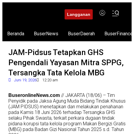
Langganan
Beranda
BuserNews
BuserDaerah
BuserFinance
JAM-Pidsus Tetapkan GHS
Pengendali Yayasan Mitra SPPG,
Tersangka Tata Kelola MBG
Juni 19, 2026
12:20 am
// JAKARTA (18/06) – Tim
BuseronlineNews.com
Penyidik pada Jaksa Agung Muda Bidang Tindak Khusus
(JAM PIDSUS) menetapkan dan melakukan penahanan
pada Kamis 18 Juni 2026 terhadap Tersangka GHS
selaku Pihak Swasta, terkait perkara dugaan tindak
pidana korupsi tata kelola program Makan Bergizi Gratis
(MBG) pada Badan Gizi Nasional Tahun 2025 s.d. Tahun