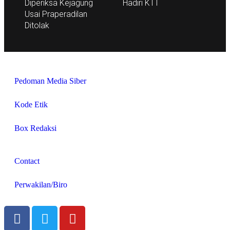
Diperiksa Kejagung
Hadiri KTT
Usai Praperadilan
Ditolak
Pedoman Media Siber
Kode Etik
Box Redaksi
Contact
Perwakilan/Biro