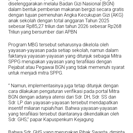
diselenggarakan melalui Badan Gizi Nasional (BGN)
dalam bentuk pemberian makanan bergizi secara gratis
dengan tujuan pemenuhan Angka Kecukupan Gizi (AKG)
anak sekolah dengan total anggaran Tahun 2025
sebesar Rp85,27 triliun dan tahun 2026 sebesar Rp268
Triliun yang bersumber dari APBN
Program MBG tersebut seharusnya dikelola oleh
yayasan-yayasan pada setiap sekolah, namun dalam
faktanya yayasan-yayasan yang ditunjuk sebagai Mitra
SPPG merupakan yayasan yang terafiliasi dengan
Pejabat atau Pegawai BGN yang tidak memenuhi syarat
untuk menjadi mitra SPPG.
” Namun, implementasinya juga tetap ditunjuk dengan
cara dilakukan pengaturan verifikasi pada portal Mitra
BGN dengan adanya atensi dari Sdr. DH, Sdr. SS dan
Sdr. LP dan yayasan-yayasan tersebut mendapatkan
insentif miliaran rupiah/hari. Bahwa yayasan-yayasan
yang terafiliasi tersebut diantaranya dikendalikan oleh
Sdr. GHS,” papar Kapuspenkum Kejagung
Bahwa Sdr. GHS yang merupakan Pihak Swasta, diminta