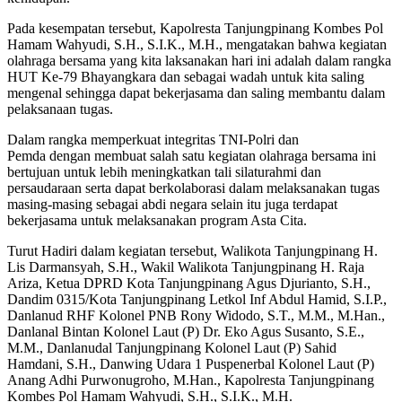
Pada kesempatan tersebut, Kapolresta Tanjungpinang Kombes Pol
Hamam Wahyudi, S.H., S.I.K., M.H., mengatakan bahwa kegiatan
olahraga bersama yang kita laksanakan hari ini adalah dalam rangka
HUT Ke-79 Bhayangkara dan sebagai wadah untuk kita saling
mengenal sehingga dapat bekerjasama dan saling membantu dalam
pelaksanaan tugas.
Dalam rangka memperkuat integritas TNI-Polri dan
Pemda dengan membuat salah satu kegiatan olahraga bersama ini
bertujuan untuk lebih meningkatkan tali silaturahmi dan
persaudaraan serta dapat berkolaborasi dalam melaksanakan tugas
masing-masing sebagai abdi negara selain itu juga terdapat
bekerjasama untuk melaksanakan program Asta Cita.
Turut Hadiri dalam kegiatan tersebut, Walikota Tanjungpinang H.
Lis Darmansyah, S.H., Wakil Walikota Tanjungpinang H. Raja
Ariza, Ketua DPRD Kota Tanjungpinang Agus Djurianto, S.H.,
Dandim 0315/Kota Tanjungpinang Letkol Inf Abdul Hamid, S.I.P.,
Danlanud RHF Kolonel PNB Rony Widodo, S.T., M.M., M.Han.,
Danlanal Bintan Kolonel Laut (P) Dr. Eko Agus Susanto, S.E.,
M.M., Danlanudal Tanjungpinang Kolonel Laut (P) Sahid
Hamdani, S.H., Danwing Udara 1 Puspenerbal Kolonel Laut (P)
Anang Adhi Purwonugroho, M.Han., Kapolresta Tanjungpinang
Kombes Pol Hamam Wahyudi, S.H., S.I.K., M.H.