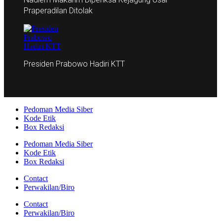
Praperadilan Ditolak
Presiden Prabowo Hadiri KTT
Pedoman Media Siber
Kode Etik
Box Redaksi
Pedoman Media Siber
Kode Etik
Box Redaksi
Contact
Perwakilan/Biro
Contact
Perwakilan/Biro