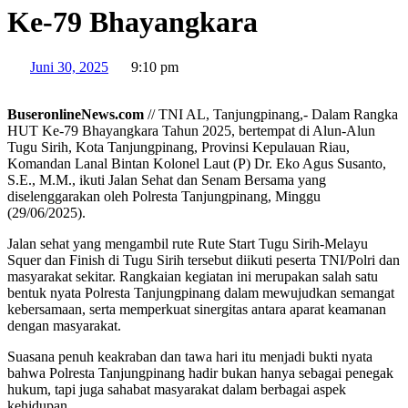
Ke-79 Bhayangkara
Juni 30, 2025
9:10 pm
BuseronlineNews.com
// TNI AL, Tanjungpinang,- Dalam Rangka
HUT Ke-79 Bhayangkara Tahun 2025, bertempat di Alun-Alun
Tugu Sirih, Kota Tanjungpinang, Provinsi Kepulauan Riau,
Komandan Lanal Bintan Kolonel Laut (P) Dr. Eko Agus Susanto,
S.E., M.M., ikuti Jalan Sehat dan Senam Bersama yang
diselenggarakan oleh Polresta Tanjungpinang, Minggu
(29/06/2025).
Jalan sehat yang mengambil rute Rute Start Tugu Sirih-Melayu
Squer dan Finish di Tugu Sirih tersebut diikuti peserta TNI/Polri dan
masyarakat sekitar. Rangkaian kegiatan ini merupakan salah satu
bentuk nyata Polresta Tanjungpinang dalam mewujudkan semangat
kebersamaan, serta memperkuat sinergitas antara aparat keamanan
dengan masyarakat.
Suasana penuh keakraban dan tawa hari itu menjadi bukti nyata
bahwa Polresta Tanjungpinang hadir bukan hanya sebagai penegak
hukum, tapi juga sahabat masyarakat dalam berbagai aspek
kehidupan.