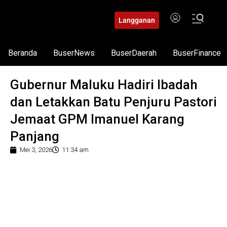
Langganan
Beranda
BuserNews
BuserDaerah
BuserFinance
Gubernur Maluku Hadiri Ibadah
dan Letakkan Batu Penjuru Pastori
Jemaat GPM Imanuel Karang
Panjang
Mei 3, 2026
11:34 am