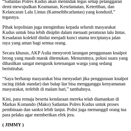
“Satlantas Polres Kudus akan menindak tegas setiap pelanggaran
demi mewujudkan Keamanan, Keselamatan, Ketertiban, dan
Kelancaran Lalu Lintas (Kamseltibcarlantas) yang kondusif,”
tegasnya.
Pihak kepolisian juga mengimbau kepada seluruh masyarakat
Kudus untuk bisa lebih disiplin dalam menaati peraturan lalu lintas.
Kesadaran kolektif dinilai menjadi kunci utama terciptanya jalan
raya yang aman bagi semua orang.
Secara khusus, AKP Aulia menyoroti larangan penggunaan knalpot
brong yang masih marak ditemukan. Menurutnya, polusi suara yang
dihasilkan sangat mengusik ketenangan warga yang sedang
beristirahat.
“Saya berharap masyarakat bisa menyadari jika penggunaan knalpot
racing (tidak standar) dan balap liar bisa mengganggu kenyamanan
masyarakat, terlebih di malam hari,” tambahnya.
Kini, para remaja beserta kendaraan mereka telah diamankan di
Markas Komando (Mako) Satlantas Polres Kudus untuk proses
pembinaan dan sanksi lebih lanjut. Polisi juga memanggil orang tua
para pelaku agar memberikan efek jera.
( JIMMY )