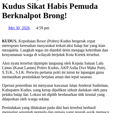
Kudus Sikat Habis Pemuda
Berknalpot Brong!
Mei 30, 2026
4:59 pm
KUDUS
, Kepolisian Resor (Polres) Kudus bergerak cepat
merespons keresahan masyarakat terkait aksi balap liar yang kian
merajalela. Langkah tegas ini diambil demi menjaga ketertiban dan
kenyamanan warga di wilayah berjuluk Kota Kretek tersebut.
Aksi nyata tersebut dipimpin langsung oleh Kepala Satuan Lalu
Lintas (Kasat Lantas) Polres Kudus, AKP Aulia Dwi Maha Putri,
S.Tr.K., S.I.K. Perwira pertama polri ini turun ke lapangan guna
memastikan penindakan berjalan aman dan tepat sasaran.
Operasi penertiban ini menyasar kawasan Jalan Jenderal Sudirman,
Kabupaten Kudus, yang kerap dijadikan sirkuit dadakan oleh para
pelaku balap liar. Lokasi ini dipilih berdasarkan titik krusial yang
dilaporkan oleh warga sekitar.
Penindakan yang dilakukan pada dini hari tersebut berhasil
menjaring sejumlah pemuda dan remaja yang tengah asyik memacu