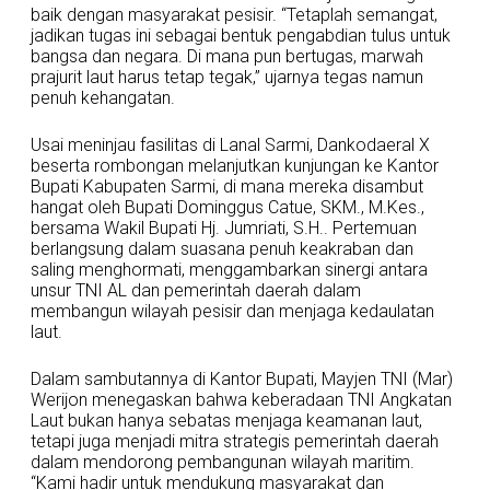
baik dengan masyarakat pesisir. “Tetaplah semangat,
jadikan tugas ini sebagai bentuk pengabdian tulus untuk
bangsa dan negara. Di mana pun bertugas, marwah
prajurit laut harus tetap tegak,” ujarnya tegas namun
penuh kehangatan.
Usai meninjau fasilitas di Lanal Sarmi, Dankodaeral X
beserta rombongan melanjutkan kunjungan ke Kantor
Bupati Kabupaten Sarmi, di mana mereka disambut
hangat oleh Bupati Dominggus Catue, SKM., M.Kes.,
bersama Wakil Bupati Hj. Jumriati, S.H.. Pertemuan
berlangsung dalam suasana penuh keakraban dan
saling menghormati, menggambarkan sinergi antara
unsur TNI AL dan pemerintah daerah dalam
membangun wilayah pesisir dan menjaga kedaulatan
laut.
Dalam sambutannya di Kantor Bupati, Mayjen TNI (Mar)
Werijon menegaskan bahwa keberadaan TNI Angkatan
Laut bukan hanya sebatas menjaga keamanan laut,
tetapi juga menjadi mitra strategis pemerintah daerah
dalam mendorong pembangunan wilayah maritim.
“Kami hadir untuk mendukung masyarakat dan