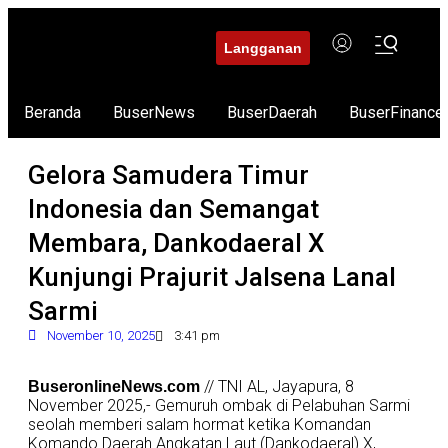
Langganan
Beranda
BuserNews
BuserDaerah
BuserFinance
Gelora Samudera Timur
Indonesia dan Semangat
Membara, Dankodaeral X
Kunjungi Prajurit Jalsena Lanal
Sarmi
November 10, 2025
3:41 pm
// TNI AL, Jayapura, 8
BuseronlineNews.com
November 2025,- Gemuruh ombak di Pelabuhan Sarmi
seolah memberi salam hormat ketika Komandan
Komando Daerah Angkatan Laut (Dankodaeral) X,