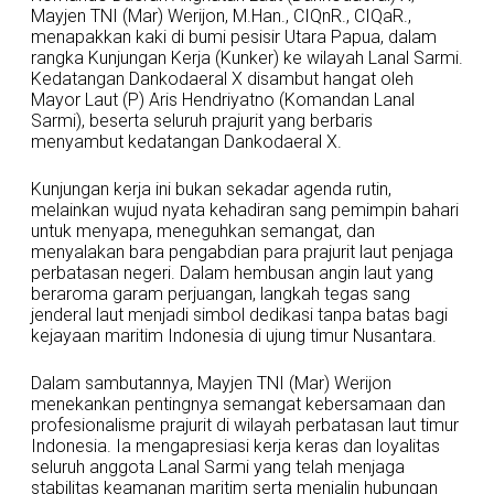
Mayjen TNI (Mar) Werijon, M.Han., CIQnR., CIQaR.,
menapakkan kaki di bumi pesisir Utara Papua, dalam
rangka Kunjungan Kerja (Kunker) ke wilayah Lanal Sarmi.
Kedatangan Dankodaeral X disambut hangat oleh
Mayor Laut (P) Aris Hendriyatno (Komandan Lanal
Sarmi), beserta seluruh prajurit yang berbaris
menyambut kedatangan Dankodaeral X.
Kunjungan kerja ini bukan sekadar agenda rutin,
melainkan wujud nyata kehadiran sang pemimpin bahari
untuk menyapa, meneguhkan semangat, dan
menyalakan bara pengabdian para prajurit laut penjaga
perbatasan negeri. Dalam hembusan angin laut yang
beraroma garam perjuangan, langkah tegas sang
jenderal laut menjadi simbol dedikasi tanpa batas bagi
kejayaan maritim Indonesia di ujung timur Nusantara.
Dalam sambutannya, Mayjen TNI (Mar) Werijon
menekankan pentingnya semangat kebersamaan dan
profesionalisme prajurit di wilayah perbatasan laut timur
Indonesia. Ia mengapresiasi kerja keras dan loyalitas
seluruh anggota Lanal Sarmi yang telah menjaga
stabilitas keamanan maritim serta menjalin hubungan