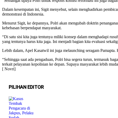
“Semangat upaya Polri untuk respons komisi reformasi ini juga bagian
Dalam kesempatan ini, Sigit menyebut, selain menghadirkan pembica
demonstrasi di Indonesia.
Menurut Sigit, ke depannya, Polri akan mengubah doktrin penangana
kebebasan berpendapat masyarakat.
“Di satu sisi kita juga tentunya miliki konsep dalam menghadapi rusu
yang tentunya harus kita jaga. Ini menjadi bagian kita evaluasi sekal
Lebih dalam, Apel Kasatwil ini juga melaunching seragam Pamapta. 
“Sehingga saat ada pengaduan, Polri bisa segera turun, termasuk bag
terkait pelayanan kepolisian ke depan. Supaya masyarakat lebih muda
[ Novri]
PILIHAN EDITOR