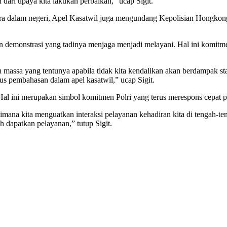
 dari upaya kita lakukan perbaikan,” ucap Sigit.
ra dalam negeri, Apel Kasatwil juga mengundang Kepolisian Hongkong.
n demonstrasi yang tadinya menjaga menjadi melayani. Hal ini komitm
h massa yang tentunya apabila tidak kita kendalikan akan berdampak sta
igus pembahasan dalam apel kasatwil,” ucap Sigit.
Hal ini merupakan simbol komitmen Polri yang terus merespons cepat
aimana kita menguatkan interaksi pelayanan kehadiran kita di tengah-t
h dapatkan pelayanan,” tutup Sigit.