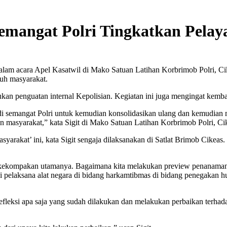
 Semangat Polri Tingkatkan Pela
alam acara Apel Kasatwil di Mako Satuan Latihan Korbrimob Polri, C
ruh masyarakat.
kan penguatan internal Kepolisian. Kegiatan ini juga mengingat kembali
jadi semangat Polri untuk kemudian konsolidasikan ulang dan kemudian 
kan masyarakat,” kata Sigit di Mako Satuan Latihan Korbrimob Polri, Ci
syarakat’ ini, kata Sigit sengaja dilaksanakan di Satlat Brimob Cikeas
l kekompakan utamanya. Bagaimana kita melakukan preview penanaman ul
gai pelaksana alat negara di bidang harkamtibmas di bidang penegak
efleksi apa saja yang sudah dilakukan dan melakukan perbaikan terha