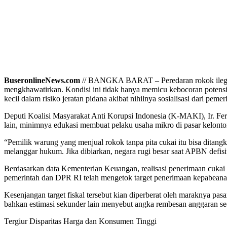
BuseronlineNews.com
// BANGKA BARAT – Peredaran rokok ilegal m
mengkhawatirkan. Kondisi ini tidak hanya memicu kebocoran potensi 
kecil dalam risiko jeratan pidana akibat nihilnya sosialisasi dari peme
Deputi Koalisi Masyarakat Anti Korupsi Indonesia (K-MAKI), Ir. Fer
lain, minimnya edukasi membuat pelaku usaha mikro di pasar kelont
“Pemilik warung yang menjual rokok tanpa pita cukai itu bisa ditan
melanggar hukum. Jika dibiarkan, negara rugi besar saat APBN defisit
Berdasarkan data Kementerian Keuangan, realisasi penerimaan cukai h
pemerintah dan DPR RI telah mengetok target penerimaan kepabeanan d
Kesenjangan target fiskal tersebut kian diperberat oleh maraknya pas
bahkan estimasi sekunder lain menyebut angka rembesan anggaran sec
Tergiur Disparitas Harga dan Konsumen Tinggi