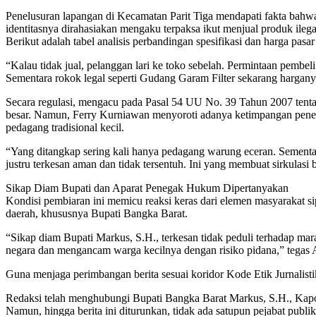
Penelusuran lapangan di Kecamatan Parit Tiga mendapati fakta bahwa
identitasnya dirahasiakan mengaku terpaksa ikut menjual produk ile
Berikut adalah tabel analisis perbandingan spesifikasi dan harga pasa
“Kalau tidak jual, pelanggan lari ke toko sebelah. Permintaan pembel
Sementara rokok legal seperti Gudang Garam Filter sekarang harganya
Secara regulasi, mengacu pada Pasal 54 UU No. 39 Tahun 2007 tentan
besar. Namun, Ferry Kurniawan menyoroti adanya ketimpangan penega
pedagang tradisional kecil.
“Yang ditangkap sering kali hanya pedagang warung eceran. Sementara
justru terkesan aman dan tidak tersentuh. Ini yang membuat sirkulasi b
Sikap Diam Bupati dan Aparat Penegak Hukum Dipertanyakan
Kondisi pembiaran ini memicu reaksi keras dari elemen masyarakat s
daerah, khususnya Bupati Bangka Barat.
“Sikap diam Bupati Markus, S.H., terkesan tidak peduli terhadap ma
negara dan mengancam warga kecilnya dengan risiko pidana,” tegas A
Guna menjaga perimbangan berita sesuai koridor Kode Etik Jurnalist
Redaksi telah menghubungi Bupati Bangka Barat Markus, S.H., Kapol
Namun, hingga berita ini diturunkan, tidak ada satupun pejabat publ