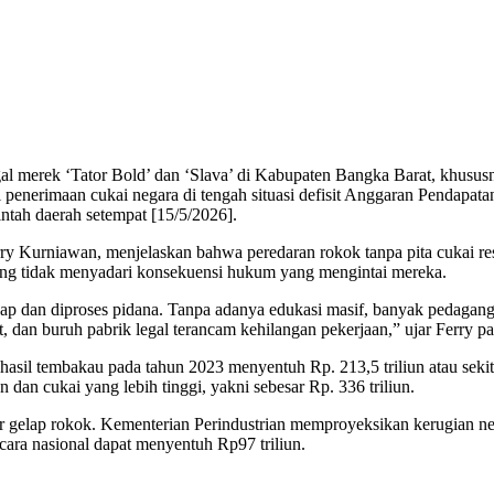
erek ‘Tator Bold’ dan ‘Slava’ di Kabupaten Bangka Barat, khususnya
penerimaan cukai negara di tengah situasi defisit Anggaran Pendapat
rintah daerah setempat [15/5/2026].
ry Kurniawan, menjelaskan bahwa peredaran rokok tanpa pita cukai re
ong tidak menyadari konsekuensi hukum yang mengintai mereka.
gkap dan diproses pidana. Tanpa adanya edukasi masif, banyak pedagan
, dan buruh pabrik legal terancam kehilangan pekerjaan,” ujar Ferry p
asil tembakau pada tahun 2023 menyentuh Rp. 213,5 triliun atau sekita
an cukai yang lebih tinggi, yakni sebesar Rp. 336 triliun.
ar gelap rokok. Kementerian Perindustrian memproyeksikan kerugian neg
ara nasional dapat menyentuh Rp97 triliun.