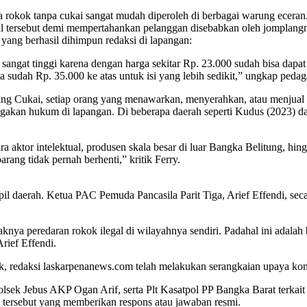
 rokok tanpa cukai sangat mudah diperoleh di berbagai warung eceran.
gal tersebut demi mempertahankan pelanggan disebabkan oleh jomplangn
r yang berhasil dihimpun redaksi di lapangan:
i sangat tinggi karena dengan harga sekitar Rp. 23.000 sudah bisa dap
 sudah Rp. 35.000 ke atas untuk isi yang lebih sedikit,” ungkap pedag
g Cukai, setiap orang yang menawarkan, menyerahkan, atau menjual ro
kan hukum di lapangan. Di beberapa daerah seperti Kudus (2023) dan
 aktor intelektual, produsen skala besar di luar Bangka Belitung, hin
arang tidak pernah berhenti,” kritik Ferry.
ipil daerah. Ketua PAC Pemuda Pancasila Parit Tiga, Arief Effendi, s
raknya peredaran rokok ilegal di wilayahnya sendiri. Padahal ini ada
rief Effendi.
ik, redaksi laskarpenanews.com telah melakukan serangkaian upaya kon
sek Jebus AKP Ogan Arif, serta Plt Kasatpol PP Bangka Barat terkait
ik tersebut yang memberikan respons atau jawaban resmi.