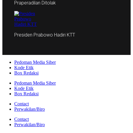
Praperadilan Ditolak
Presiden Prabowo Hadiri KTT
Pedoman Media Siber
Kode Etik
Box Redaksi
Pedoman Media Siber
Kode Etik
Box Redaksi
Contact
Perwakilan/Biro
Contact
Perwakilan/Biro