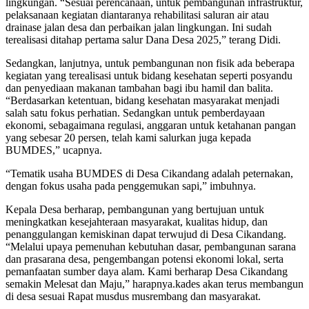
lingkungan. “Sesuai perencanaan, untuk pembangunan infrastruktur,
pelaksanaan kegiatan diantaranya rehabilitasi saluran air atau
drainase jalan desa dan perbaikan jalan lingkungan. Ini sudah
terealisasi ditahap pertama salur Dana Desa 2025,” terang Didi.
Sedangkan, lanjutnya, untuk pembangunan non fisik ada beberapa
kegiatan yang terealisasi untuk bidang kesehatan seperti posyandu
dan penyediaan makanan tambahan bagi ibu hamil dan balita.
“Berdasarkan ketentuan, bidang kesehatan masyarakat menjadi
salah satu fokus perhatian. Sedangkan untuk pemberdayaan
ekonomi, sebagaimana regulasi, anggaran untuk ketahanan pangan
yang sebesar 20 persen, telah kami salurkan juga kepada
BUMDES,” ucapnya.
“Tematik usaha BUMDES di Desa Cikandang adalah peternakan,
dengan fokus usaha pada penggemukan sapi,” imbuhnya.
Kepala Desa berharap, pembangunan yang bertujuan untuk
meningkatkan kesejahteraan masyarakat, kualitas hidup, dan
penanggulangan kemiskinan dapat terwujud di Desa Cikandang.
“Melalui upaya pemenuhan kebutuhan dasar, pembangunan sarana
dan prasarana desa, pengembangan potensi ekonomi lokal, serta
pemanfaatan sumber daya alam. Kami berharap Desa Cikandang
semakin Melesat dan Maju,” harapnya.kades akan terus membangun
di desa sesuai Rapat musdus musrembang dan masyarakat.