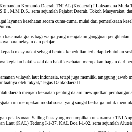
oleh Komandan Komando Daerah TNI AL (Kodaeral) I Laksamana Muda T
S.E., M.M.D.S., serta sejumlah Pejabat Daerah, Tokoh Masyarakat, d
gai layanan kesehatan secara cuma-cuma, mulai dari pemeriksaan kese
Dumai.
n kacamata gratis bagi warga yang mengalami gangguan penglihatan. 
nya para nelayan dan pelajar.
n kepada masyarakat sebagai bentuk kepedulian terhadap kebutuhan sos
kegiatan bakti sosial dan bakti kesehatan merupakan bagian dari p
manan wilayah laut Indonesia, tetapi juga memiliki tanggung jawab m
faatnya oleh rakyat,” tegas Dankodaeral I.
ntah daerah menjadi kekuatan penting dalam mewujudkan pembangunan 
iatan ini merupakan modal sosial yang sangat berharga untuk menduk
dengan pelaksanaan Sailing Pass yang menampilkan unsur-unsur TNI An
n Laut (KAL) Tedung I-1-37, KAL Boa I-1-02, serta sejumlah Alutsista