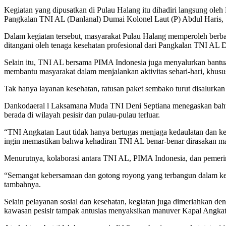
Kegiatan yang dipusatkan di Pulau Halang itu dihadiri langsung 
Pangkalan TNI AL (Danlanal) Dumai Kolonel Laut (P) Abdul Haris, 
Dalam kegiatan tersebut, masyarakat Pulau Halang memperoleh berba
ditangani oleh tenaga kesehatan profesional dari Pangkalan TNI AL 
Selain itu, TNI AL bersama PIMA Indonesia juga menyalurkan bantua
membantu masyarakat dalam menjalankan aktivitas sehari-hari, khusus
Tak hanya layanan kesehatan, ratusan paket sembako turut disalurka
Dankodaeral l Laksamana Muda TNI Deni Septiana menegaskan bahwa 
berada di wilayah pesisir dan pulau-pulau terluar.
“TNI Angkatan Laut tidak hanya bertugas menjaga kedaulatan dan kea
ingin memastikan bahwa kehadiran TNI AL benar-benar dirasakan man
Menurutnya, kolaborasi antara TNI AL, PIMA Indonesia, dan pemeri
“Semangat kebersamaan dan gotong royong yang terbangun dalam keg
tambahnya.
Selain pelayanan sosial dan kesehatan, kegiatan juga dimeriahkan 
kawasan pesisir tampak antusias menyaksikan manuver Kapal Angkata