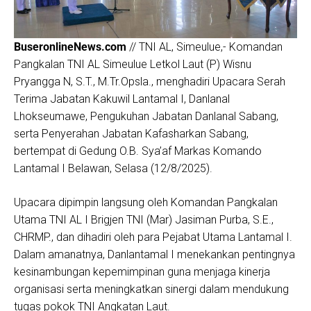
BuseronlineNews.com
// TNI AL, Simeulue,- Komandan
Pangkalan TNI AL Simeulue Letkol Laut (P) Wisnu
Pryangga N, S.T., M.Tr.Opsla., menghadiri Upacara Serah
Terima Jabatan Kakuwil Lantamal I, Danlanal
Lhokseumawe, Pengukuhan Jabatan Danlanal Sabang,
serta Penyerahan Jabatan Kafasharkan Sabang,
bertempat di Gedung O.B. Sya’af Markas Komando
Lantamal I Belawan, Selasa (12/8/2025).
Upacara dipimpin langsung oleh Komandan Pangkalan
Utama TNI AL I Brigjen TNI (Mar) Jasiman Purba, S.E.,
CHRMP., dan dihadiri oleh para Pejabat Utama Lantamal I.
Dalam amanatnya, Danlantamal I menekankan pentingnya
kesinambungan kepemimpinan guna menjaga kinerja
organisasi serta meningkatkan sinergi dalam mendukung
tugas pokok TNI Angkatan Laut.