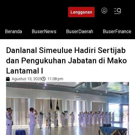
Langganan
Beranda
BuserNews
BuserDaerah
BuserFinance
Danlanal Simeulue Hadiri Sertijab
dan Pengukuhan Jabatan di Mako
Lantamal I
Agustus 13, 2025
11:08 pm