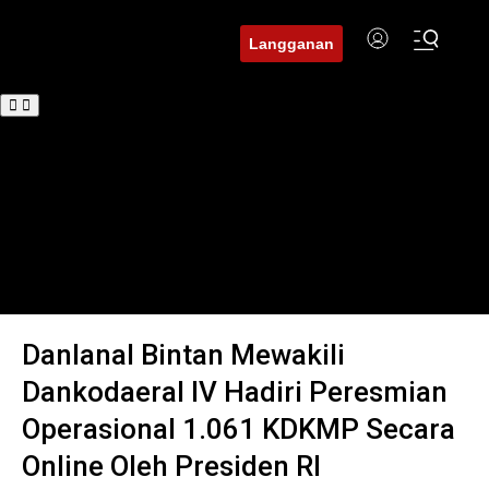
Langganan
Beranda
BuserNews
BuserDaerah
BuserFinance
Tren
Hukum
Investigasi
Edukasi
Danlanal Bintan Mewakili
Dankodaeral IV Hadiri Peresmian
Operasional 1.061 KDKMP Secara
Online Oleh Presiden RI