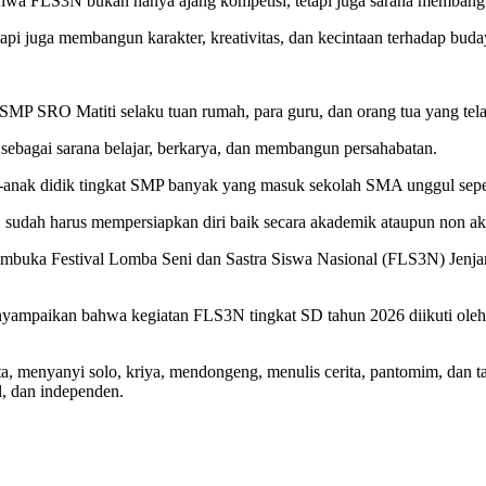
LS3N bukan hanya ajang kompetisi, tetapi juga sarana membangun kar
pi juga membangun karakter, kreativitas, dan kecintaan terhadap buday
k SMP SRO Matiti selaku tuan rumah, para guru, dan orang tua yang t
 sebagai sarana belajar, berkarya, dan membangun persahabatan.
k-anak didik tingkat SMP banyak yang masuk sekolah SMA unggul sepert
SD sudah harus mempersiapkan diri baik secara akademik ataupun non a
embuka Festival Lomba Seni dan Sastra Siswa Nasional (FLS3N) Je
yampaikan bahwa kegiatan FLS3N tingkat SD tahun 2026 diikuti oleh 
 menyanyi solo, kriya, mendongeng, menulis cerita, pantomim, dan tar
l, dan independen.