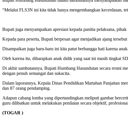
Bupati Humbang Hasundutan dalam sambutannya menyampaikan bahwa F
“Melalui FLS3N ini kita tidak hanya mengembangkan kecerdasan, teta
Bupati juga menyampaikan apresiasi kepada panitia pelaksana, piha
Kepada para peserta, Bupati berpesan agar menjadikan ajang tersebut
Disampaikan juga baru-baru ini kita patut berbangga hati karena ana
Oleh karena itu, diharapkan anak didik yang saat ini masih tingkat 
Di akhir sambutannya, Bupati Humbang Hasundutan secara resmi m
dengan penuh semangat dan sukacita.
Dalam laporannya, Kepala Dinas Pendidikan Martahan Panjaitan men
dan 87 orang pendamping.
Adapun cabang lomba yang dipertandingkan meliputi gambar bercerita,
guru dilibatkan untuk melakukan penilaian secara objektif, profesiona
(TOGAR )