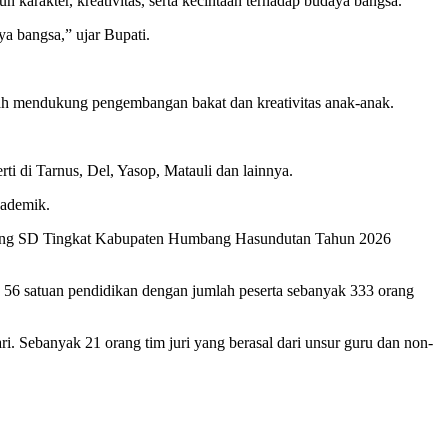
akter, kreativitas, serta kecintaan terhadap budaya bangsa.
a bangsa,” ujar Bupati.
elah mendukung pengembangan bakat dan kreativitas anak-anak.
i di Tarnus, Del, Yasop, Matauli dan lainnya.
kademik.
njang SD Tingkat Kabupaten Humbang Hasundutan Tahun 2026
56 satuan pendidikan dengan jumlah peserta sebanyak 333 orang
i. Sebanyak 21 orang tim juri yang berasal dari unsur guru dan non-