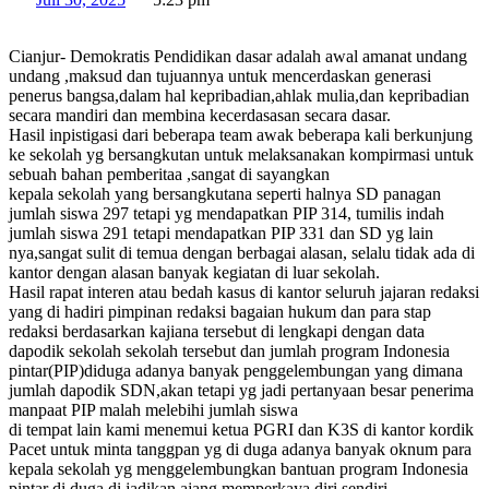
Cianjur- Demokratis Pendidikan dasar adalah awal amanat undang
undang ,maksud dan tujuannya untuk mencerdaskan generasi
penerus bangsa,dalam hal kepribadian,ahlak mulia,dan kepribadian
secara mandiri dan membina kecerdasasan secara dasar.
Hasil inpistigasi dari beberapa team awak beberapa kali berkunjung
ke sekolah yg bersangkutan untuk melaksanakan kompirmasi untuk
sebuah bahan pemberitaa ,sangat di sayangkan
kepala sekolah yang bersangkutana seperti halnya SD panagan
jumlah siswa 297 tetapi yg mendapatkan PIP 314, tumilis indah
jumlah siswa 291 tetapi mendapatkan PIP 331 dan SD yg lain
nya,sangat sulit di temua dengan berbagai alasan, selalu tidak ada di
kantor dengan alasan banyak kegiatan di luar sekolah.
Hasil rapat interen atau bedah kasus di kantor seluruh jajaran redaksi
yang di hadiri pimpinan redaksi bagaian hukum dan para stap
redaksi berdasarkan kajiana tersebut di lengkapi dengan data
dapodik sekolah sekolah tersebut dan jumlah program Indonesia
pintar(PIP)diduga adanya banyak penggelembungan yang dimana
jumlah dapodik SDN,akan tetapi yg jadi pertanyaan besar penerima
manpaat PIP malah melebihi jumlah siswa
di tempat lain kami menemui ketua PGRI dan K3S di kantor kordik
Pacet untuk minta tanggpan yg di duga adanya banyak oknum para
kepala sekolah yg menggelembungkan bantuan program Indonesia
pintar di duga di jadikan ajang memperkaya diri sendiri.