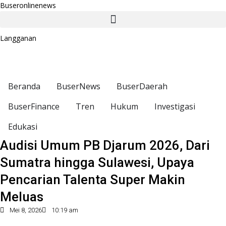
Buseronlinenews
Langganan
Beranda
BuserNews
BuserDaerah
BuserFinance
Tren
Hukum
Investigasi
Edukasi
Audisi Umum PB Djarum 2026, Dari
Sumatra hingga Sulawesi, Upaya
Pencarian Talenta Super Makin
Meluas
Mei 8, 2026
10:19 am