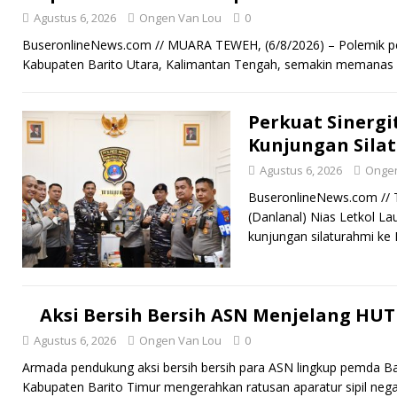
Agustus 6, 2026
Ongen Van Lou
0
BuseronlineNews.com // MUARA TEWEH, (6/8/2026) – Polemik pen
Kabupaten Barito Utara, Kalimantan Tengah, semakin memanas
Perkuat Sinergi
Kunjungan Silat
Agustus 6, 2026
Ongen
BuseronlineNews.com // 
(Danlanal) Nias Letkol La
kunjungan silaturahmi 
Aksi Bersih Bersih ASN Menjelang HUT 
Agustus 6, 2026
Ongen Van Lou
0
Armada pendukung aksi bersih bersih para ASN lingkup pemda B
Kabupaten Barito Timur mengerahkan ratusan aparatur sipil neg