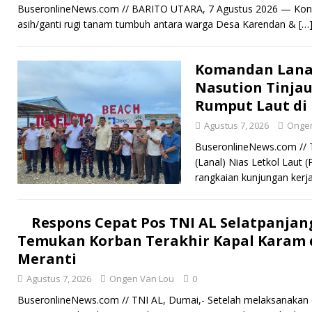
BuseronlineNews.com // BARITO UTARA, 7 Agustus 2026 — Konfli
asih/ganti rugi tanam tumbuh antara warga Desa Karendan &
[…
Komandan Lanal
Nasution Tinjau
Rumput Laut di 
Agustus 7, 2026
Ongen
BuseronlineNews.com // 
(Lanal) Nias Letkol Laut 
rangkaian kunjungan kerj
Respons Cepat Pos TNI AL Selatpanja
Temukan Korban Terakhir Kapal Karam 
Meranti
Agustus 7, 2026
Ongen Van Lou
0
BuseronlineNews.com // TNI AL, Dumai,- Setelah melaksanakan op