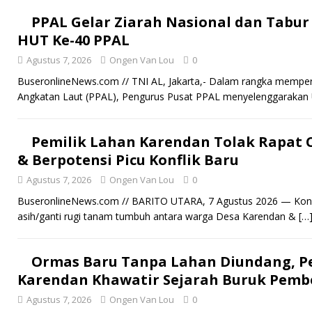
PPAL Gelar Ziarah Nasional dan Tabu
HUT Ke-40 PPAL
Agustus 7, 2026
Ongen Van Lou
0
BuseronlineNews.com // TNI AL, Jakarta,- Dalam rangka memper
Angkatan Laut (PPAL), Pengurus Pusat PPAL menyelenggarakan 
Pemilik Lahan Karendan Tolak Rapat C
& Berpotensi Picu Konflik Baru
Agustus 7, 2026
Ongen Van Lou
0
BuseronlineNews.com // BARITO UTARA, 7 Agustus 2026 — Konfli
asih/ganti rugi tanam tumbuh antara warga Desa Karendan &
[…
Ormas Baru Tanpa Lahan Diundang, Pem
Karendan Khawatir Sejarah Buruk Pemb
Agustus 7, 2026
Ongen Van Lou
0