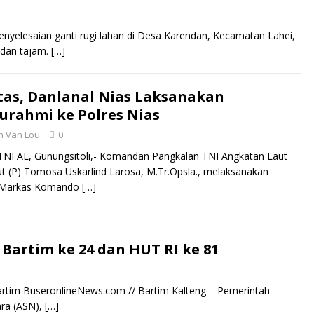
yelesaian ganti rugi lahan di Desa Karendan, Kecamatan Lahei,
 dan tajam.
[…]
tas, Danlanal Nias Laksanakan
urahmi ke Polres Nias
 Van Lou
0
TNI AL, Gunungsitoli,- Komandan Pangkalan TNI Angkatan Laut
ut (P) Tomosa Uskarlind Larosa, M.Tr.Opsla., melaksanakan
ke Markas Komando
[…]
Bartim ke 24 dan HUT RI ke 81
artim BuseronlineNews.com // Bartim Kalteng – Pemerintah
ara (ASN),
[…]