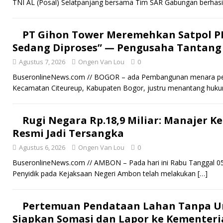
TNI AL (Posal) Selatpanjang bersama Tim SAR Gabungan berhasi
PT Gihon Tower Meremehkan Satpol PP
Sedang Diproses” — Pengusaha Tantang
Agustus 7, 2026
Ongen Van Lou
0
BuseronlineNews.com // BOGOR – ada Pembangunan menara pema
Kecamatan Citeureup, Kabupaten Bogor, justru menantang huku
Rugi Negara Rp.18,9 Miliar: Manajer 
Resmi Jadi Tersangka
Agustus 6, 2026
Ongen Van Lou
0
BuseronlineNews.com // AMBON – Pada hari ini Rabu Tanggal 0
Penyidik pada Kejaksaan Negeri Ambon telah melakukan
[…]
Pertemuan Pendataan Lahan Tanpa Und
Siapkan Somasi dan Lapor ke Kementer