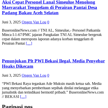
Aksi Cepat Personel Lanal Simeulue Menolong
Masyarakat Tenggelam di Perairan Pantai Desa
Padang Bakau Aceh Selatan
Juni 3, 2025
Ongen Van Lou
0
BuseronlineNews.com // TNI AL, Simeulue,- Personel Patkamla
Minca I-1-67/PMC jajaran Pangkalan TNI AL Simeulue bergerak
cepat dalam merespons laporan adanya korban tenggelam di
Perairan Pantai
[…]
Penunjukan Plt PWI Bekasi Ilegal, Media Penyebar
Hoaks Dikecam
Juni 3, 2025
Ongen Van Lou
0
“PWI Bekasi Raya tegaskan Ade Muksin masih ketua sah. Media
yang menyebarkan pemberitaan sepihak dinilai melanggar etika
jurnalistik dan terindikasi bermotif pribadi.” BuseronlineNews.com
// BEKASI
[…]
Paginasi pos