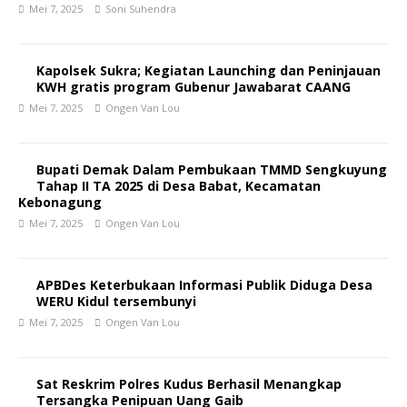
Mei 7, 2025
Soni Suhendra
Kapolsek Sukra; Kegiatan Launching dan Peninjauan
KWH gratis program Gubenur Jawabarat CAANG
Mei 7, 2025
Ongen Van Lou
Bupati Demak Dalam Pembukaan TMMD Sengkuyung
Tahap II TA 2025 di Desa Babat, Kecamatan
Kebonagung
Mei 7, 2025
Ongen Van Lou
APBDes Keterbukaan Informasi Publik Diduga Desa
WERU Kidul tersembunyi
Mei 7, 2025
Ongen Van Lou
Sat Reskrim Polres Kudus Berhasil Menangkap
Tersangka Penipuan Uang Gaib