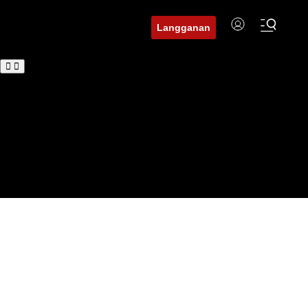
Langganan
Beranda
BuserNews
BuserDaerah
BuserFinance
Tren
Hukum
Investigasi
Edukasi