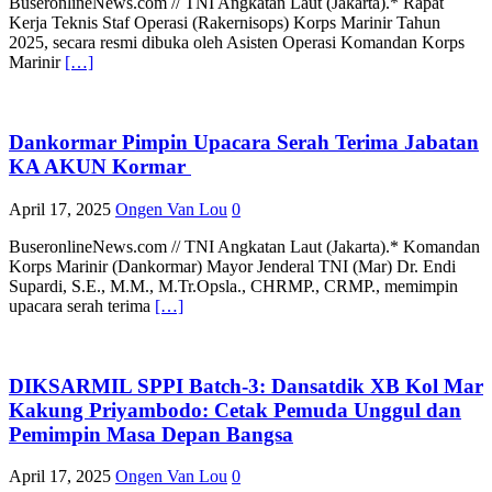
BuseronlineNews.com // TNI Angkatan Laut (Jakarta).* Rapat
Kerja Teknis Staf Operasi (Rakernisops) Korps Marinir Tahun
2025, secara resmi dibuka oleh Asisten Operasi Komandan Korps
Marinir
[…]
Dankormar Pimpin Upacara Serah Terima Jabatan
KA AKUN Kormar
April 17, 2025
Ongen Van Lou
0
BuseronlineNews.com // TNI Angkatan Laut (Jakarta).* Komandan
Korps Marinir (Dankormar) Mayor Jenderal TNI (Mar) Dr. Endi
Supardi, S.E., M.M., M.Tr.Opsla., CHRMP., CRMP., memimpin
upacara serah terima
[…]
DIKSARMIL SPPI Batch-3: Dansatdik XB Kol Mar
Kakung Priyambodo: Cetak Pemuda Unggul dan
Pemimpin Masa Depan Bangsa
April 17, 2025
Ongen Van Lou
0