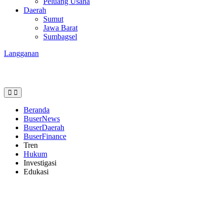
Peluang Usaha
Daerah
Sumut
Jawa Barat
Sumbagsel
Langganan
Beranda
BuserNews
BuserDaerah
BuserFinance
Tren
Hukum
Investigasi
Edukasi