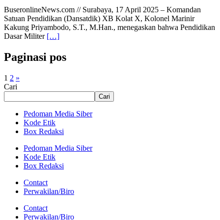
BuseronlineNews.com // Surabaya, 17 April 2025 – Komandan
Satuan Pendidikan (Dansatdik) XB Kolat X, Kolonel Marinir
Kakung Priyambodo, S.T., M.Han., menegaskan bahwa Pendidikan
Dasar Militer
[…]
Paginasi pos
1
2
»
Cari
Cari
Pedoman Media Siber
Kode Etik
Box Redaksi
Pedoman Media Siber
Kode Etik
Box Redaksi
Contact
Perwakilan/Biro
Contact
Perwakilan/Biro