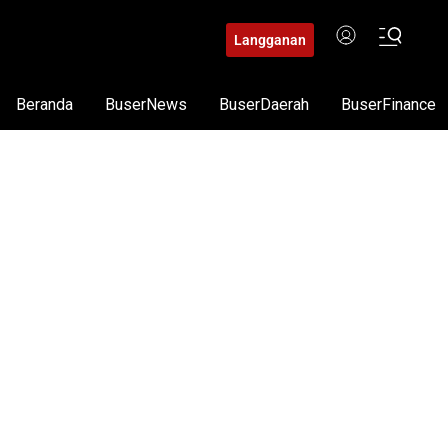
Langganan
Beranda
BuserNews
BuserDaerah
BuserFinance