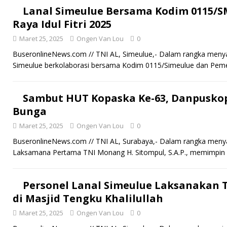
Lanal Simeulue Bersama Kodim 0115/S
Raya Idul Fitri 2025
Maret 25, 2025
Ongen Van Lou
0
BuseronlineNews.com // TNI AL, Simeulue,- Dalam rangka menyam
Simeulue berkolaborasi bersama Kodim 0115/Simeulue dan Pem
Sambut HUT Kopaska Ke-63, Danpuskop
Bunga
Maret 25, 2025
Ongen Van Lou
0
BuseronlineNews.com // TNI AL, Surabaya,- Dalam rangka me
Laksamana Pertama TNI Monang H. Sitompul, S.A.P., memimpin
Personel Lanal Simeulue Laksanakan 
di Masjid Tengku Khalilullah
Maret 25, 2025
Ongen Van Lou
0