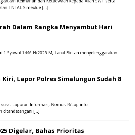
ngkatkan Keimanan dan Ketaqwaan kepada Allah SWT serta
kalan TNI AL Simeulue
[…]
urah Dalam Rangka Menyambut Hari
itri 1 Syawal 1446 H/2025 M, Lanal Bintan menyelenggarakan
Kiri, Lapor Polres Simalungun Sudah 8
an surat Laporan Informasi, Nomor: R/Lap-info
ah ditandatangani
[…]
5 Digelar, Bahas Prioritas