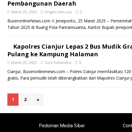
Pembangunan Daerah
Maret 25, 2025
Ongen Van Lou
0
BuseronlineNews.com // Jeneponto, 25 Maret 2025 – Pemerint
Tahun 2025 di Ruang Pola Panrannuanta, Kantor Bupati Jenepon
Kapolres Cianjur Lepas 2 Bus Mudik G
Pulang ke Kampung Halaman
Maret 25, 2025
Soni Suhendra
0
Cianjur, Buseronlinenews.com – Polres Cianjur memfasilitasi 120
gratis, Para pemudik telah diberangkatkan dari Mapolres Cianjur
1
2
»
Pedoman Media Siber
Cont