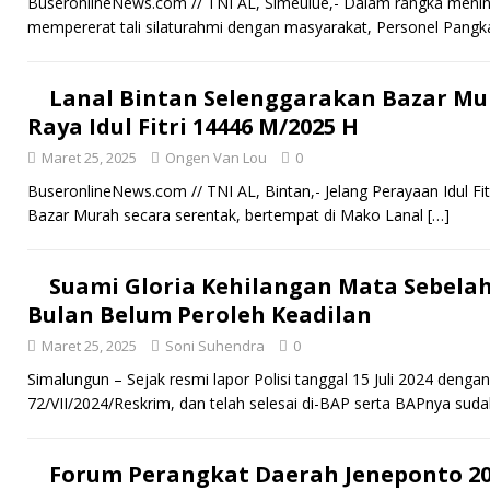
BuseronlineNews.com // TNI AL, Simeulue,- Dalam rangka meni
mempererat tali silaturahmi dengan masyarakat, Personel Pang
Lanal Bintan Selenggarakan Bazar M
Raya Idul Fitri 14446 M/2025 H
Maret 25, 2025
Ongen Van Lou
0
BuseronlineNews.com // TNI AL, Bintan,- Jelang Perayaan Idul F
Bazar Murah secara serentak, bertempat di Mako Lanal
[…]
Suami Gloria Kehilangan Mata Sebelah 
Bulan Belum Peroleh Keadilan
Maret 25, 2025
Soni Suhendra
0
Simalungun – Sejak resmi lapor Polisi tanggal 15 Juli 2024 deng
72/VII/2024/Reskrim, dan telah selesai di-BAP serta BAPnya sud
Forum Perangkat Daerah Jeneponto 202